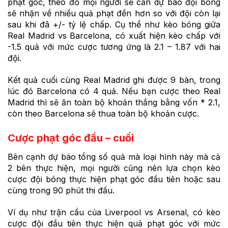
phạt góc, theo đó mọi người sẽ cần dự báo đội bóng
sẽ nhận về nhiều quả phạt đền hơn so với đội còn lại
sau khi đã +/- tỷ lệ chấp. Cụ thể như kèo bóng giữa
Real Madrid vs Barcelona, có xuất hiện kèo chấp với
-1.5 quả với mức cược tương ứng là 2.1 – 1.87 với hai
đội.
Kết quả cuối cùng Real Madrid ghi được 9 bàn, trong
lúc đó Barcelona có 4 quả. Nếu bạn cược theo Real
Madrid thì sẽ ăn toàn bộ khoản thắng bằng vốn * 2.1,
còn theo Barcelona sẽ thua toàn bộ khoản cược.
Cược phạt góc đầu – cuối
Bên cạnh dự báo tổng số quả mà loại hình này mà cả
2 bên thực hiện, mọi người cũng nên lựa chọn kèo
cược đội bóng thực hiện phạt góc đầu tiên hoặc sau
cùng trong 90 phút thi đấu.
Ví dụ như trận cầu của Liverpool vs Arsenal, có kèo
cược đội đầu tiên thực hiện quả phạt góc với mức