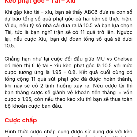
Kèo phạt góc – Tài – Xỉu
Khi gặp kèo tài – xỉu, bạn sẽ thấy ABC8 đưa ra con số
dự báo tổng số quả phạt góc cả hai bên sẽ thực hiện.
Ví dụ, nếu tỷ số nhà cái đưa ra là 10.5 và bạn lựa chọn
Tài, tức là bạn nghĩ trận sẽ có 11 quả trở lên. Ngược
lại, nếu cược Xỉu, bạn dự đoán tổng số quả sẽ dưới
10.5.
Chẳng hạn như tại cuộc đối đầu giữa MU vs Chelsea
có hiển thị tỉ lệ tài – xỉu kèo phạt góc là 10.5 với mức
cược tương ứng là 1.95 – 0.8. Kết quả cuối cùng có
tổng cộng 11 quả sút phạt góc đã được hoàn thành,
khi này sẽ có 2 tình huống xảy ra: Nếu cược tài thì
bạn thắng cược sẽ giành về khoản tiền thắng = vốn
cược x 1.95, còn nếu theo kèo xỉu thì bạn sẽ thua toàn
bộ khoản cược ban đầu.
Cược chấp
Hình thức cược chấp cũng được sử dụng đối với kèo