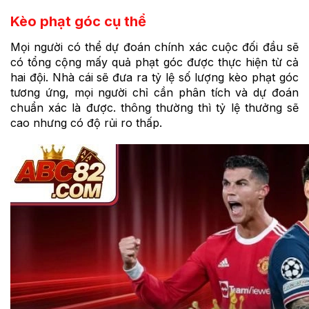
Kèo phạt góc cụ thể
Mọi người có thể dự đoán chính xác cuộc đối đầu sẽ
có tổng cộng mấy quả phạt góc được thực hiện từ cả
hai đội. Nhà cái sẽ đưa ra tỷ lệ số lượng kèo phạt góc
tương ứng, mọi người chỉ cần phân tích và dự đoán
chuẩn xác là được. thông thường thì tỷ lệ thưởng sẽ
cao nhưng có độ rủi ro thấp.