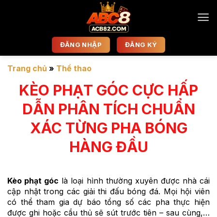
Bỏ
qua
nội
dung
ĐĂNG NHẬP
ĐĂNG KÝ
Trang chủ
»
Thể thao
KÈO PHẠT GÓC CỰC HẤP
DẪN PHÂN TÍCH CHUẨN
XÁC TỪNG PHA BÓNG
HÀNG ĐẦU
Kèo phạt góc
là loại hình thường xuyên được nhà cái
cập nhật trong các giải thi đấu bóng đá. Mọi hội viên
có thể tham gia dự báo tổng số các pha thực hiện
được ghi hoặc cầu thủ sẽ sút trước tiên – sau cùng,…