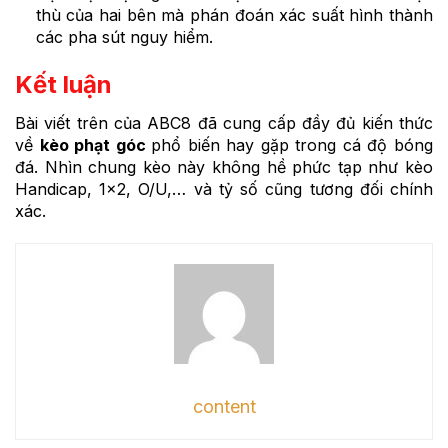
thù của hai bên mà phán đoán xác suất hình thành
các pha sút nguy hiểm.
Kết luận
Bài viết trên của ABC8 đã cung cấp đầy đủ kiến thức
về
kèo phạt góc
phổ biến hay gặp trong cá độ bóng
đá. Nhìn chung kèo này không hề phức tạp như kèo
Handicap, 1×2, O/U,… và tỷ số cũng tương đối chính
xác.
content