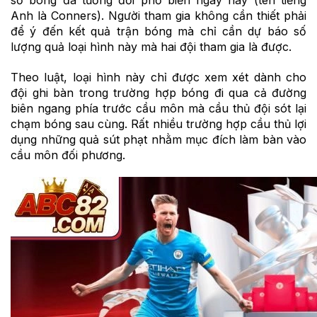
Anh là Conners). Người tham gia không cần thiết phải
để ý đến kết quả trận bóng mà chỉ cần dự báo số
lượng quả loại hình này mà hai đội tham gia là được.
Theo luật, loại hình này chỉ được xem xét dành cho
đội ghi bàn trong trường hợp bóng đi qua cả đường
biên ngang phía trước cầu môn mà cầu thủ đội sót lại
chạm bóng sau cùng. Rất nhiều trường hợp cầu thủ lợi
dụng những quả sút phạt nhằm mục đích làm bàn vào
cầu môn đối phương.