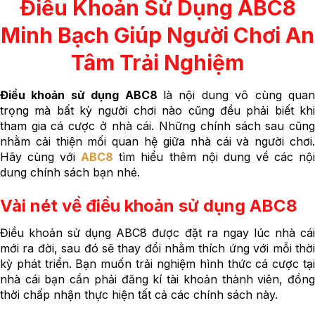
Điều Khoản Sử Dụng ABC8
Minh Bạch Giúp Người Chơi An
Tâm Trải Nghiệm
Điều khoản sử dụng ABC8
là nội dung vô cùng quan
trọng mà bất kỳ người chơi nào cũng đều phải biết khi
tham gia cá cược ở nhà cái. Những chính sách sau cũng
nhằm cải thiện mối quan hệ giữa nhà cái và người chơi.
Hãy cùng với
ABC8
tìm hiểu thêm nội dung về các nộ
dung chính sách bạn nhé.
Vài nét về điều khoản sử dụng ABC8
Điều khoản sử dụng ABC8 được đặt ra ngay lúc nhà cái
mới ra đời, sau đó sẽ thay đổi nhằm thích ứng với mỗi thời
kỳ phát triển. Bạn muốn trải nghiệm hình thức cá cược tại
nhà cái bạn cần phải đăng kí tài khoản thành viên, đồng
thời chấp nhận thực hiện tất cả các chính sách này.