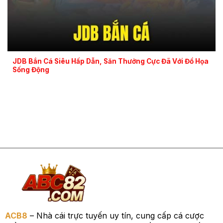
JDB Bắn Cá Rực Lửa, Ngắm Chuẩn Mỗi Phát Nâng
Cao Tay Nghề
JDB Bắn Cá Siêu Hấp Dẫn, Săn Thưởng Cực Đã Với Đồ Họa
Sống Động
ACB8
– Nhà cái trực tuyến uy tín, cung cấp cá cược