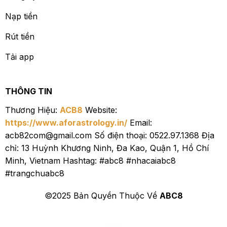
Nạp tiền
Rút tiền
Tải app
THÔNG TIN
Thương Hiệu:
ACB8
Website:
https://www.aforastrology.in/
Email:
acb82com@gmail.com
Số điện thoại: 0522.97.1368 Địa
chỉ: 13 Huỳnh Khương Ninh, Đa Kao, Quận 1, Hồ Chí
Minh, Vietnam Hashtag: #abc8 #nhacaiabc8
#trangchuabc8
©2025 Bản Quyền Thuộc Về
ABC8