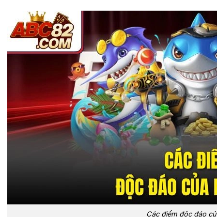
Các điểm độc đáo củ