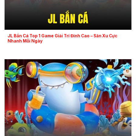
JL Bắn Cá Săn Thưởng Cực Đã - Hạ Mục Tiêu Rinh
Quà Siêu Tốc
JL Bắn Cá Top 1 Game Giải Trí Đỉnh Cao – Săn Xu Cực
Nhanh Mỗi Ngày