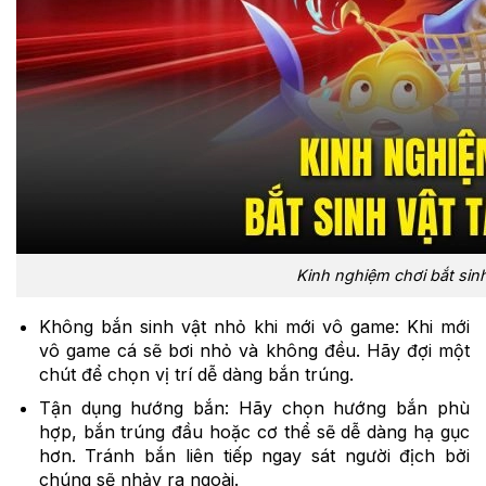
Kinh nghiệm chơi bắt sinh
Không bắn sinh vật nhỏ khi mới vô game: Khi mới
vô game cá sẽ bơi nhỏ và không đều. Hãy đợi một
chút để chọn vị trí dễ dàng bắn trúng.
Tận dụng hướng bắn: Hãy chọn hướng bắn phù
hợp, bắn trúng đầu hoặc cơ thể sẽ dễ dàng hạ gục
hơn. Tránh bắn liên tiếp ngay sát người địch bởi
chúng sẽ nhảy ra ngoài.