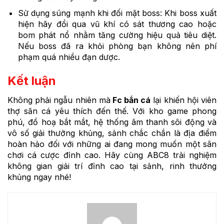
Sử dụng súng mạnh khi đối mặt boss: Khi boss xuất
hiện hãy đổi qua vũ khí có sát thương cao hoặc
bom phát nổ nhằm tăng cường hiệu quả tiêu diệt.
Nếu boss đã ra khỏi phòng bạn không nên phí
phạm quá nhiều đạn dược.
Kết luận
Không phải ngẫu nhiên mà
Fc bắn cá
lại khiến hội viên
thợ săn cá yêu thích đến thế. Với kho game phong
phú, đồ hoạ bắt mắt, hệ thống âm thanh sôi động và
vô số giải thưởng khủng, sảnh chắc chắn là địa điểm
hoàn hảo đối với những ai đang mong muốn một sân
chơi cá cược đỉnh cao. Hãy cùng ABC8 trải nghiệm
không gian giải trí đỉnh cao tại sảnh, rinh thưởng
khủng ngay nhé!