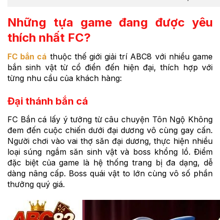
Những tựa game đang được yêu
thích nhất FC?
FC bắn cá
thuộc thế giới giải trí ABC8 với nhiều game
bắn sinh vật từ cổ điển đến hiện đại, thích hợp với
từng nhu cầu của khách hàng:
Đại thánh bắn cá
FC Bắn cá lấy ý tưởng từ câu chuyện Tôn Ngộ Không
đem đến cuộc chiến dưới đại dương vô cùng gay cấn.
Người chơi vào vai thợ săn đại dương, thực hiện nhiều
loại súng ngắm săn sinh vật và boss khổng lồ. Điểm
đặc biệt của game là hệ thống trang bị đa dạng, dễ
dàng nâng cấp. Boss quái vật to lớn cùng vô số phần
thưởng quý giá.