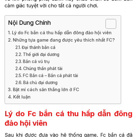
cảm giác tuyệt vời cho tất cả người chơi.
Nội Dung Chính
Lý do Fc bắn cá thu hấp dẫn đông đảo hội viên
Những tựa game đang được yêu thích nhất FC?
Đại thánh bắn cá
Thế giới đại dương
Bắn cá vũ trụ
Chúng thần phát tài
FC Bắn cá – Bắn cá phát tài
Bá chủ đại dương
Bật mí cách săn thắng lớn ở FC
Kết luận
Lý do Fc bắn cá thu hấp dẫn đông
đảo hội viên
Sau khi được đưa vào hệ thống game, Fc bắn cá đã