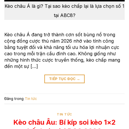
Kèo châu Á là gì? Tại sao kèo chấp lại là lựa chọn số 1
tại ABC8?
Kèo châu Á đang trở thành cơn sốt bùng nổ trong
cộng đồng cược thủ năm 2026 nhờ vào tính công
bằng tuyệt đối và khả năng tối ưu hóa lợi nhuận cực
cao trong mỗi trận cầu đỉnh cao. Không giống như
những hình thức cược truyền thống, kèo chấp mang
đến một sự […]
TIẾP TỤC ĐỌC
→
Đăng trong
Tin tức
TIN TỨC
Kèo châu Âu: Bí kíp soi kèo 1×2