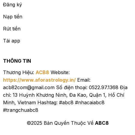
Đăng ký
Nạp tiền
Rút tiền
Tải app
THÔNG TIN
Thương Hiệu:
ACB8
Website:
https://www.aforastrology.in/
Email:
acb82com@gmail.com
Số điện thoại: 0522.97.1368 Địa
chỉ: 13 Huỳnh Khương Ninh, Đa Kao, Quận 1, Hồ Chí
Minh, Vietnam Hashtag: #abc8 #nhacaiabc8
#trangchuabc8
©2025 Bản Quyền Thuộc Về
ABC8