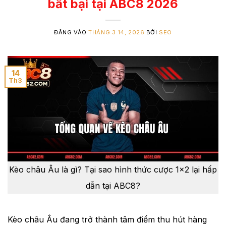
bất bại tại ABC8 2026
ĐĂNG VÀO
THÁNG 3 14, 2026
BỞI
SEO
14
Th3
Kèo châu Âu là gì? Tại sao hình thức cược 1x2 lại hấp
dẫn tại ABC8?
Kèo châu Âu đang trở thành tâm điểm thu hút hàng